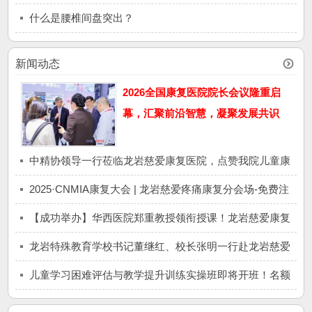
什么是腰椎间盘突出？
新闻动态
2026全国康复医院院长会议隆重启
幕，汇聚前沿智慧，凝聚发展共识
中精协领导一行莅临龙岩慈爱康复医院，点赞我院儿童康
复专科实力！
2025·CNMIA康复大会 | 龙岩慈爱疼痛康复分会场-免费注
册
【成功举办】华西医院郑重教授领衔授课！龙岩慈爱康复
医院无创神经调控技术培训班圆满落幕
龙岩特殊教育学校书记董继红、校长张明一行赴龙岩慈爱
康复医院考察交流
儿童学习困难评估与教学提升训练实操班即将开班！名额
有限，速来报名哦！