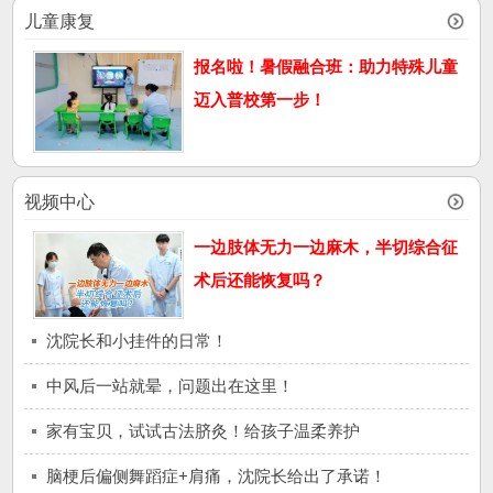
儿童康复
报名啦！暑假融合班：助力特殊儿童
迈入普校第一步！
视频中心
一边肢体无力一边麻木，半切综合征
术后还能恢复吗？
沈院长和小挂件的日常！
中风后一站就晕，问题出在这里！
家有宝贝，试试古法脐灸！给孩子温柔养护
脑梗后偏侧舞蹈症+肩痛，沈院长给出了承诺！