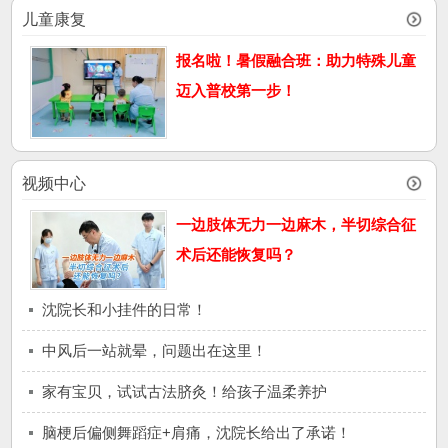
儿童康复
报名啦！暑假融合班：助力特殊儿童
迈入普校第一步！
视频中心
一边肢体无力一边麻木，半切综合征
术后还能恢复吗？
沈院长和小挂件的日常！
中风后一站就晕，问题出在这里！
家有宝贝，试试古法脐灸！给孩子温柔养护
脑梗后偏侧舞蹈症+肩痛，沈院长给出了承诺！