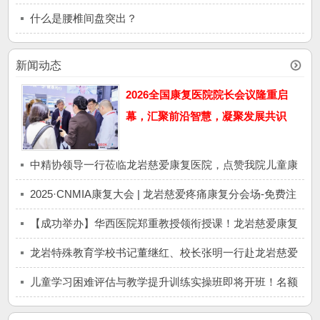
什么是腰椎间盘突出？
新闻动态
2026全国康复医院院长会议隆重启
幕，汇聚前沿智慧，凝聚发展共识
中精协领导一行莅临龙岩慈爱康复医院，点赞我院儿童康
复专科实力！
2025·CNMIA康复大会 | 龙岩慈爱疼痛康复分会场-免费注
册
【成功举办】华西医院郑重教授领衔授课！龙岩慈爱康复
医院无创神经调控技术培训班圆满落幕
龙岩特殊教育学校书记董继红、校长张明一行赴龙岩慈爱
康复医院考察交流
儿童学习困难评估与教学提升训练实操班即将开班！名额
有限，速来报名哦！